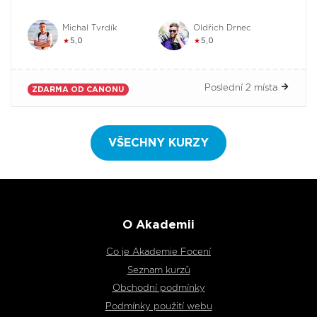
Michal Tvrdík
Oldřich Drnec
★
5,0
★
5,0
Poslední 2 místa
ZDARMA OD CANONU
VŠECHNY KURZY
O Akademii
Co je Akademie Focení
Seznam kurzů
Obchodní podmínky
Podmínky použití webu