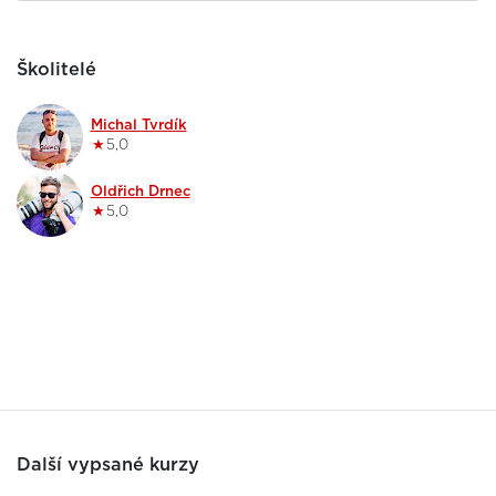
Školitelé
Michal Tvrdík
★
5,0
Oldřich Drnec
★
5,0
Další vypsané kurzy