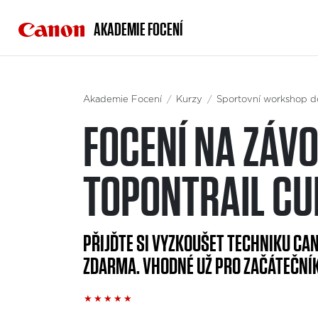
AKADEMIE FOCENÍ
Akademie Focení
Kurzy
Sportovní workshop d
FOCENÍ NA ZÁV
TOPONTRAIL CU
PŘIJĎTE SI VYZKOUŠET TECHNIKU CA
ZDARMA. VHODNÉ UŽ PRO ZAČÁTEČNÍK
★
★
★
★
★