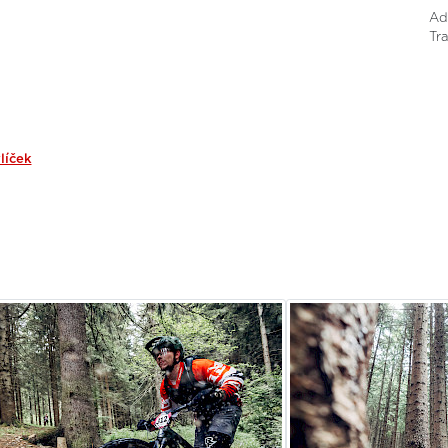
Ad
Tr
líček