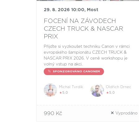
29. 8. 2026 10:00, Most
FOCENÍ NA ZÁVODECH
CZECH TRUCK & NASCAR
PRIX
Přijďte si vyzkoušet techniku Canon v rámci
evropského šampionátu CZECH TRUCK &
NASCAR PRIX 2026. V ceně workshopu je
volný vstup na akci.
SPONZOROVÁNO CANONEM
Michal Tvrdík
Oldřich Drnec
★
5,0
★
5,0
990 Kč
Vyprodáno