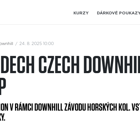
KURZY
DÁRKOVÉ POUKAZ
ownhill
24. 8. 2025 10:00
ODECH CZECH DOWNHI
P
NON V RÁMCI DOWNHILL ZÁVODU HORSKÝCH KOL. VST
Y.