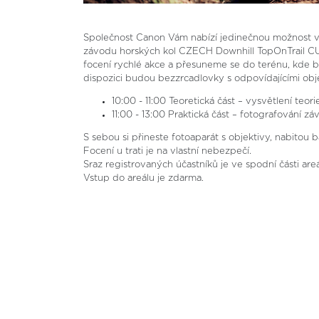
Společnost Canon Vám nabízí jedinečnou možnost vyz
závodu horských kol CZECH Downhill TopOnTrail CUP
focení rychlé akce a přesuneme se do terénu, kde b
dispozici budou bezzrcadlovky s odpovídajícími obje
10:00 - 11:00 Teoretická část – vysvětlení teor
11:00 - 13:00 Praktická část – fotografování z
S sebou si přineste fotoaparát s objektivy, nabitou 
Focení u trati je na vlastní nebezpečí.
Sraz registrovaných účastníků je ve spodní části a
Vstup do areálu je zdarma.