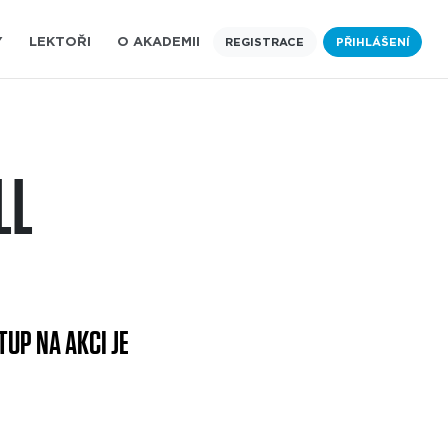
Y
LEKTOŘI
O AKADEMII
REGISTRACE
PŘIHLÁŠENÍ
LL
UP NA AKCI JE