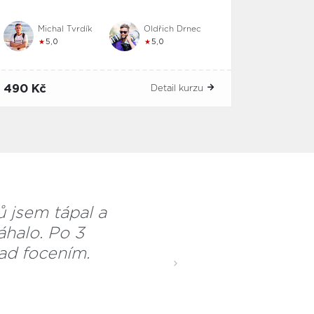
Michal Tvrdík
Oldřich Drnec
★
5,0
★
5,0
490 Kč
Detail kurzu
ů jsem tápal a
áhalo. Po 3
ad focením.
Next