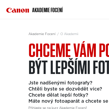
AKADEMIE FOCENÍ
Akademie Focení
O Akademii
CHCEME VÁM P
BÝT LEPŠÍMI F
Jste nadšenými fotografy?
Chtěli byste se dozvědět více?
Chcete dělat lepší fotky?
Máte nový fotoaparát a chcete se
Přihlaste se na kurz Akademie Focení!