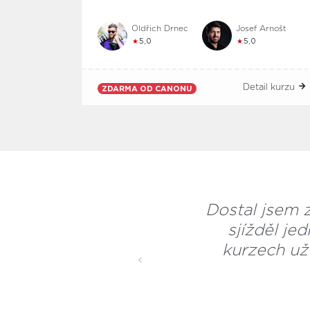
Oldřich Drnec
Josef Arnošt
★
5,0
★
5,0
Detail kurzu
ZDARMA OD CANONU
Dostal jsem z
sjížděl je
kurzech už
Previous