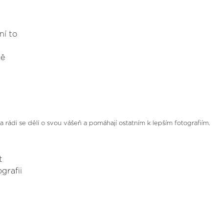
ní to
mě
, a rádi se dělí o svou vášeň a pomáhají ostatním k lepším fotografiím.
t
grafii