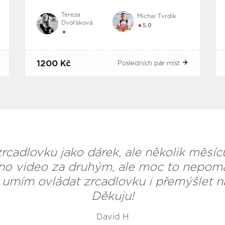
Tereza
Michal Tvrdík
Dvořáková
★
5,0
★
1200 Kč
Posledních pár míst
rcadlovku jako dárek, ale několik měsíc
dno video za druhým, ale moc to nepom
 umím ovládat zrcadlovku i přemýšlet n
Děkuju!
David H