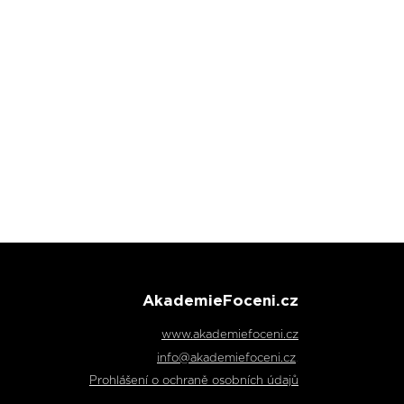
AkademieFoceni.cz
www.akademiefoceni.cz
info@akademiefoceni.cz
.
Prohlášení o ochraně osobních údajů