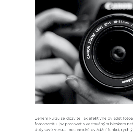
Během kurzu se dozvíte, jak efektivně ovládat fotoap
fotoaparátu, jak pracovat s vestavěným bleskem neb
dotykové versus mechanické ovládání funkcí, rychlý