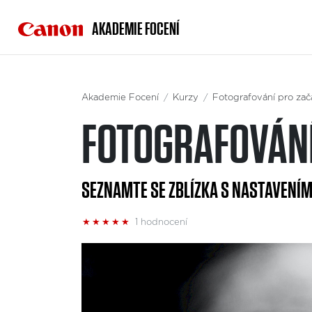
AKADEMIE FOCENÍ
Akademie Focení
Kurzy
Fotografování pro zač
FOTOGRAFOVÁNÍ
SEZNAMTE SE ZBLÍZKA S NASTAVENÍM
★
★
★
★
★
1 hodnocení