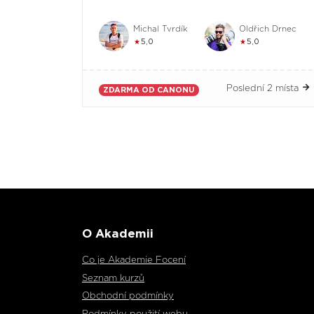
Michal Tvrdík
Oldřich Drnec
★
5,0
★
5,0
Poslední 2 místa
ZDARMA OD CANONU
O Akademii
Co je Akademie Focení
Seznam kurzů
Obchodní podmínky