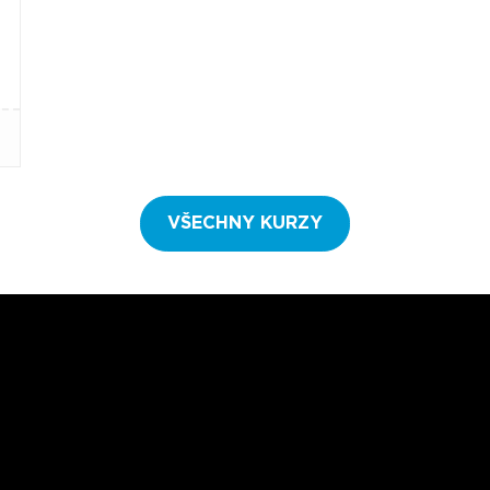
VŠECHNY KURZY