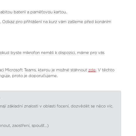
abitou baterií a paměťovou kartou.
u. Odkaz pro přihlášení na kurz vám zašleme před konáním
 Pokud byste mikrofon neměli k dispozici, máme pro vás
ci Microsoft Teams, kterou je možné stáhnout
zde
. V těchto
guje, proto je doporučujeme.
m
ž mají základní znalosti v oblasti focení, dozvědět se něco víc.
out, zaostření, spoušť...)