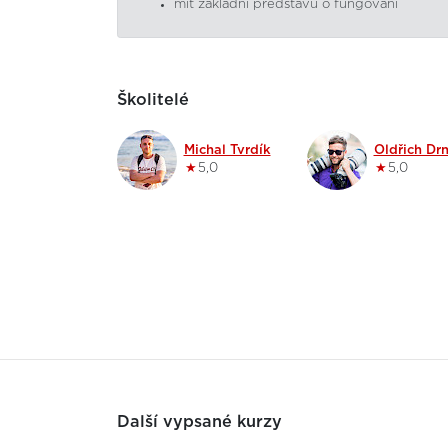
mít základní představu o fungování
Školitelé
Michal Tvrdík
Oldřich Dr
★
5,0
★
5,0
Další vypsané kurzy