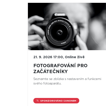
21. 9. 2026 17:00, Online živě
FOTOGRAFOVÁNÍ PRO
ZAČÁTEČNÍKY
Seznamte se zblízka s nastavením a funkcemi
svého fotoaparátu.
SPONZOROVÁNO CANONEM