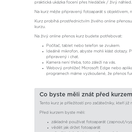
praktická ukázka focení přes hledáček / živý náhled.
Na kurz mějte připravený fotoaparát s objektivem, n
Kurz probíhá prostřednictvím živého online přenos
kurzu.
Na živý online přenos kurz budete potřebovat:
Počítač, tablet nebo telefon se zvukem.
Ideálně mikrofon, abyste mohli klást dotazy.
připravený i chat.
Kamera není třeba, toto záleží na vás.
Webový prohlížeč Microsoft Edge nebo aplika
programech máme vyzkoušené, že přenos fun
Co byste měli znát před kurze
Tento kurz je příležitostí pro začátečníky, kteří ji
Před kurzem byste měli:
základně používat fotoaparát (zapnout/vypn
vědět jak držet fotoaparát